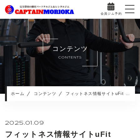
会員ジム予約
ホーム
当ジムについて
コンテンツ
料金プラン
CONTENTS
スタッフ紹介
部屋とトレーニング機器
ジムの利用方法
ダイエット成功事例
ホーム
コンテンツ
フィットネス情報サイトuFit mediaの「パーソナルジム 岩手」おすすめ記事にて掲載されました！
Q&Aよくある質問
プライバシーポリシー
2025.01.09
フィットネス情報サイトuFit